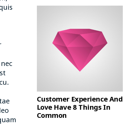
quis
r
 nec
st
cu.
Customer Experience And
tae
Love Have 8 Things In
leo
Common
iquam