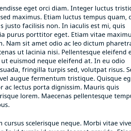
ndisse eget orci diam. Integer luctus trist
 sed maximus. Etiam luctus tempus quam, 
s justo facilisis non. In iaculis est mi, quis
nia purus porttitor eget. Etiam vitae maxim
m. Nam sit amet odio ac leo dictum pharetr
nas ut lacinia nisi. Pellentesque eleifend 
, ut euismod neque eleifend at. In eu odio
uada, fringilla turpis sed, volutpat risus. S
t vel augue fermentum tristique. Quisque eg
r ac lectus porta dignissim. Mauris quis
erisque lorem. Maecenas pellentesque temp
us.
m cursus scelerisque neque. Morbi vitae viv