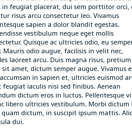
in feugiat placerat, dui sem porttitor orci, 
itur risus arcu consectetur leo. Vivamus
entesque sapien a dolor blandit egestas.
endisse vestibulum neque eget mollis
ctetur. Quisque ac ultricies odio, eu sempe
. Mauris odio augue, facilisis in velit nec,
les laoreet arcu. Duis magna risus, pretium
o sit amet, dictum semper augue. Vivamus e
 accumsan in sapien et, ultricies euismod ar
feugiat iaculis nisi sed finibus. Aenean
ndum dictum eros in luctus. Pellentesque vi
ac libero ultricies vestibulum. Morbi dictum 
e quam dictum, in suscipit ipsum mattis. Al
gula dui.