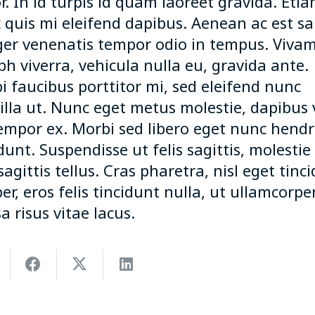
r. In id turpis id quam laoreet gravida. Etia
 quis mi eleifend dapibus. Aenean ac est sa
ger venenatis tempor odio in tempus. Viva
bh viverra, vehicula nulla eu, gravida ante.
i faucibus porttitor mi, sed eleifend nunc
illa ut. Nunc eget metus molestie, dapibus v
tempor ex. Morbi sed libero eget nunc hendr
dunt. Suspendisse ut felis sagittis, molestie
sagittis tellus. Cras pharetra, nisl eget tinc
r, eros felis tincidunt nulla, ut ullamcorpe
 risus vitae lacus.