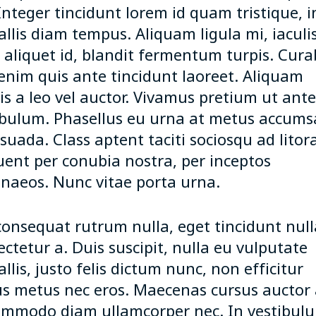
 Integer tincidunt lorem id quam tristique, i
llis diam tempus. Aliquam ligula mi, iaculi
e aliquet id, blandit fermentum turpis. Cura
enim quis ante tincidunt laoreet. Aliquam
is a leo vel auctor. Vivamus pretium ut ante
ibulum. Phasellus eu urna at metus accum
uada. Class aptent taciti sociosqu ad litor
uent per conubia nostra, per inceptos
naeos. Nunc vitae porta urna.
consequat rutrum nulla, eget tincidunt null
ctetur a. Duis suscipit, nulla eu vulputate
llis, justo felis dictum nunc, non efficitur
s metus nec eros. Maecenas cursus auctor 
ommodo diam ullamcorper nec. In vestibul