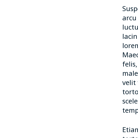
Suspe
arcu
luctu
laci
lore
Maece
felis
males
veli
torto
scel
temp
Etia