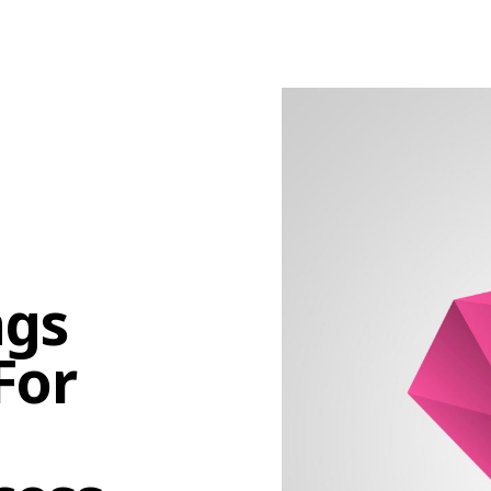
ngs
For