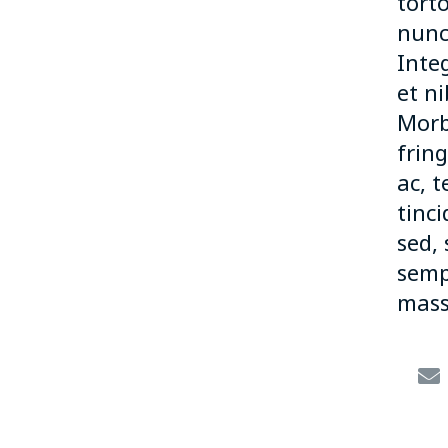
torto
nunc
Inte
et ni
Morb
fring
ac, 
tinci
sed, 
sempe
massa