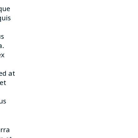
ique
quis
us
a.
ex
ed at
et
us
erra