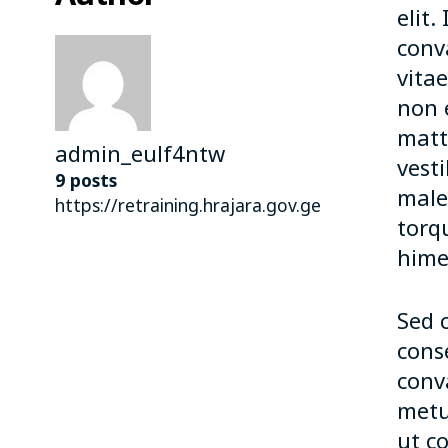
elit.
conva
vita
non 
matt
admin_eulf4ntw
vest
9 posts
males
https://retraining.hrajara.gov.ge
torq
hime
Sed 
conse
conva
metu
ut c