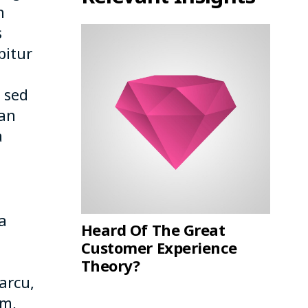
n
s
bitur
 sed
san
a
a
Heard Of The Great
Customer Experience
Theory?
arcu,
um,