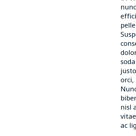
nunc 
effic
pell
Susp
conse
dolor
soda
just
orci,
Nunc 
bibe
nisl 
vita
ac li