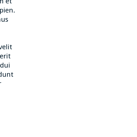
m et
pien.
mus
elit
erit
 dui
idunt
r